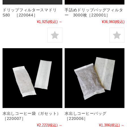
ドリップフィルタースマドリ
手詰めドリップバッグフィルタ
S80 ［220044］
ー 3000枚［220001］
¥1,925
(税込)
～
¥36,960
(税込)
水出しコーヒー袋（ガセット）
水出しコーヒーバッグ
［220007］
［220006］
¥2,222
(税込)
～
¥1,386
(税込)
～