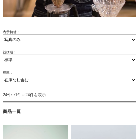
表示切替：
並び順：
在庫：
24件中1件～24件を表示
商品一覧