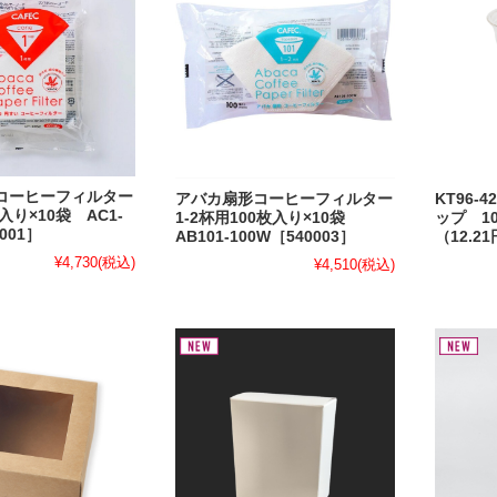
コーヒーフィルター
アバカ扇形コーヒーフィルター
KT96-
入り×10袋 AC1-
1-2杯用100枚入り×10袋
ップ 10
001］
AB101-100W［540003］
（12.2
¥4,730
(税込)
¥4,510
(税込)