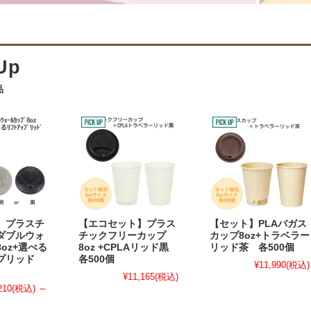
品
】プラスチ
【エコセット】プラス
【セット】PLAバガス
ダブルウォ
チックフリーカップ
カップ8oz+トラベラー
oz+選べる
8oz +CPLAリッド黒
リッド茶 各500個
ップリッド
各500個
¥11,990
(税込)
¥11,165
(税込)
210
(税込)
～