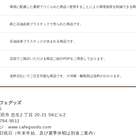
環境に配慮した素材でつくられた商品 / 使用することにより環境負荷を削減できる
紙と石油由来プラスチックで作られた商品です。
石油由来プラスチックが含まれる商品です。
店頭でご掲示いただける商品ご紹介POPをご用意しております。
送料元払いでご注文可能な商品です。※沖縄・離島部は送料がかかります。
フェグッズ
5
市 忠生2 丁目 20-21 SKビル2
794-9511
ージ
www.cafegoods.com
日祝日（年末年始、及び夏季休暇は別途ご案内）