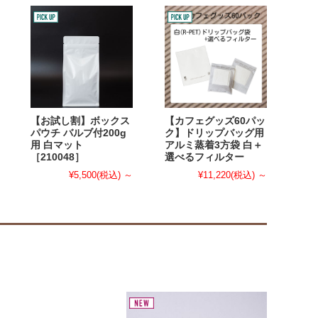
【お試し割】ボックス
【カフェグッズ60パッ
パウチ バルブ付200g
ク】ドリップバッグ用
用 白マット
アルミ蒸着3方袋 白＋
［210048］
選べるフィルター
¥5,500
(税込)
～
¥11,220
(税込)
～