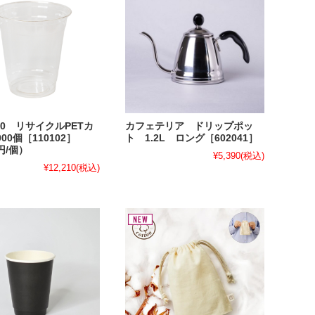
420 リサイクルPETカ
カフェテリア ドリップポッ
00個［110102］
ト 1.2L ロング［602041］
1円/個）
¥5,390
(税込)
¥12,210
(税込)