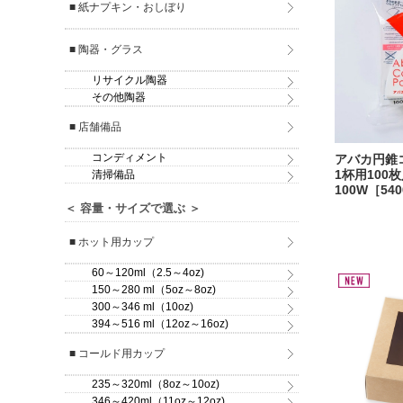
■ 紙ナプキン・おしぼり
■ 陶器・グラス
リサイクル陶器
その他陶器
■ 店舗備品
コンディメント
アバカ円錐
1杯用100枚
清掃備品
100W［540
＜ 容量・サイズで選ぶ ＞
■ ホット用カップ
60～120ml（2.5～4oz)
150～280 ml（5oz～8oz)
300～346 ml（10oz)
394～516 ml（12oz～16oz)
■ コールド用カップ
235～320ml（8oz～10oz)
346～420ml（11oz～12oz)