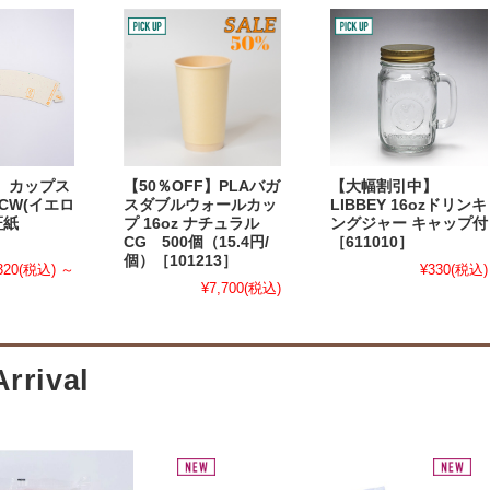
】カップス
【50％OFF】PLAバガ
【大幅割引中】
CW(イエロ
スダブルウォールカッ
LIBBEY 16ozドリンキ
証紙
プ 16oz ナチュラル
ングジャー キャップ付
CG 500個（15.4円/
［611010］
個）［101213］
320
(税込)
～
¥330
(税込)
¥7,700
(税込)