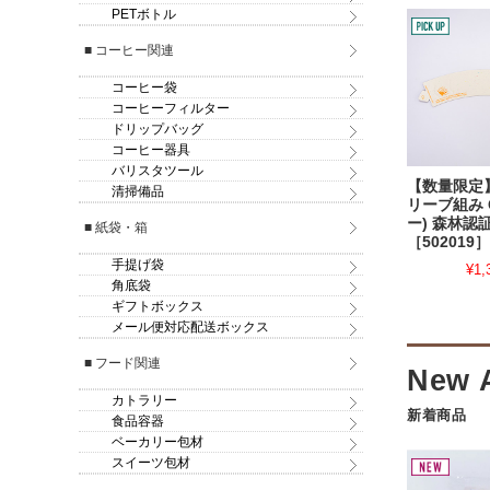
PETボトル
■ コーヒー関連
コーヒー袋
コーヒーフィルター
ドリップバッグ
コーヒー器具
バリスタツール
【数量限定
清掃備品
リーブ組み 
ー) 森林認
■ 紙袋・箱
［502019］
手提げ袋
¥1,
角底袋
ギフトボックス
メール便対応配送ボックス
■ フード関連
カトラリー
新着商品
食品容器
ベーカリー包材
スイーツ包材