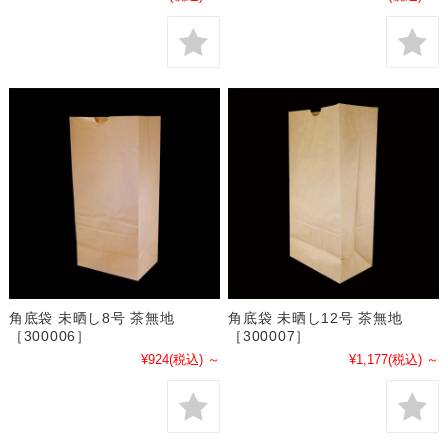
角底袋 未晒し8号 茶無地
角底袋 未晒し12号 茶無地
［300006］
［300007］
¥924
(税込)
～
¥1,177
(税込)
～