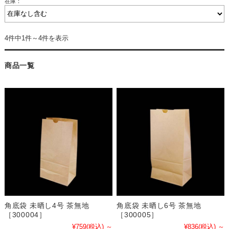
在庫：
4件中1件～4件を表示
商品一覧
角底袋 未晒し4号 茶無地
角底袋 未晒し6号 茶無地
［300004］
［300005］
¥759
(税込)
～
¥836
(税込)
～