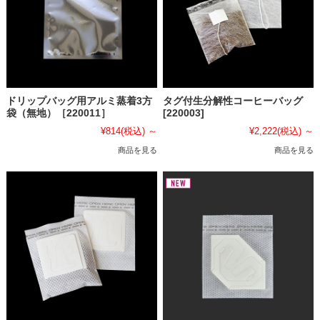
ドリップバッグ用アルミ蒸着3方
タグ付生分解性コーヒーバッグ
袋（無地）［220011］
[220003]
¥814
(税込)
～
¥2,222
(税込)
～
商品を見る
商品を見る