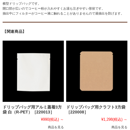
横型ドリップバッグです。
開口部が広いのでコーヒー粉が入れやすくお湯も注ぎやすい形状です。
抽出中にフィルターがコーヒー液に触れることがありませんので過抽出を防げます。
【関連商品】
ドリップバッグ用アルミ蒸着3方
ドリップバッグ用クラフト3方袋
袋 白（R-PET）［220013］
［220008］
¥990
(税込)
～
¥1,298
(税込)
～
商品を見る
商品を見る