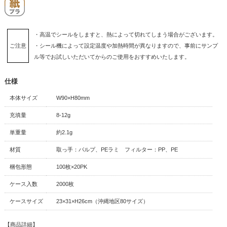
・高温でシールをしますと、熱によって切れてしまう場合がございます。
ご注意
・シール機によって設定温度や加熱時間が異なりますので、事前にサンプ
ル等でお試しいただいてからのご使用をおすすめいたします。
仕様
本体サイズ
W90×H80mm
充填量
8-12g
単重量
約2.1g
材質
取っ手：パルプ、PEラミ フィルター：PP、PE
梱包形態
100枚×20PK
ケース入数
2000枚
ケースサイズ
23×31×H26cm（沖縄地区80サイズ）
【商品詳細】