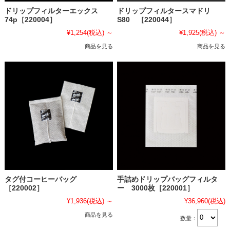
ドリップフィルターエックス
ドリップフィルタースマドリ
74p［220004］
S80 ［220044］
¥1,254
(税込)
～
¥1,925
(税込)
～
商品を見る
商品を見る
タグ付コーヒーバッグ
手詰めドリップバッグフィルタ
［220002］
ー 3000枚［220001］
¥1,936
(税込)
～
¥36,960
(税込)
商品を見る
数量：