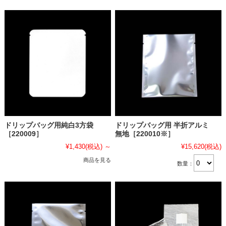
ドリップバッグ用純白3方袋
ドリップバッグ用 半折アルミ
［220009］
無地［220010※］
¥1,430
(税込)
～
¥15,620
(税込)
商品を見る
数量：