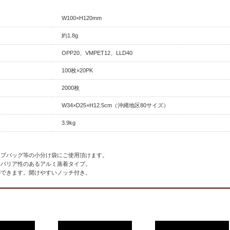
W100×H120mm
約1.8g
OPP20、VMPET12、LLD40
100枚×20PK
2000枚
W34×D25×H12.5cm（沖縄地区80サイズ）
3.9kg
ップバッグ等の小分け袋にご使用頂けます。
いバリア性のあるアルミ蒸着タイプ。
ができます。開けやすいノッチ付き。
】