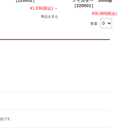
［220002］
フィルター 3000枚
［220001］
¥1,936
(税込)
～
¥36,960
(税込)
商品を見る
数量：
商品です。