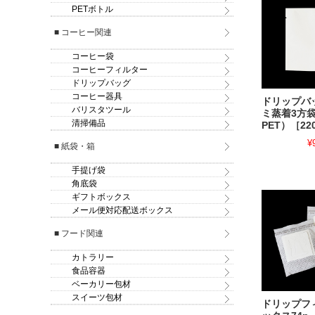
PETボトル
■ コーヒー関連
コーヒー袋
コーヒーフィルター
ドリップバッグ
コーヒー器具
ドリップバ
バリスタツール
ミ蒸着3方袋
清掃備品
PET）［22
¥
■ 紙袋・箱
手提げ袋
角底袋
ギフトボックス
メール便対応配送ボックス
■ フード関連
カトラリー
食品容器
ベーカリー包材
スイーツ包材
ドリップフ