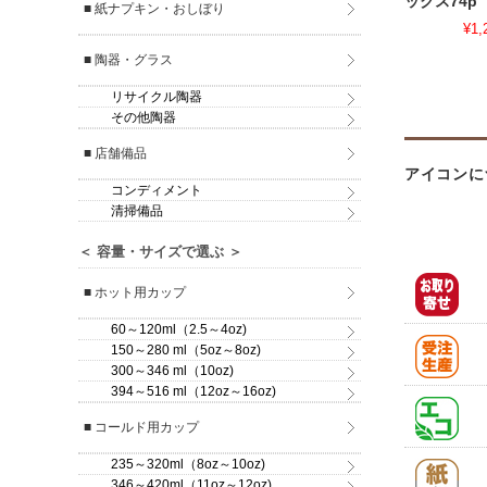
ックス74p［
■ 紙ナプキン・おしぼり
¥1,
■ 陶器・グラス
リサイクル陶器
その他陶器
■ 店舗備品
アイコンに
コンディメント
清掃備品
＜ 容量・サイズで選ぶ ＞
■ ホット用カップ
60～120ml（2.5～4oz)
150～280 ml（5oz～8oz)
300～346 ml（10oz)
394～516 ml（12oz～16oz)
■ コールド用カップ
235～320ml（8oz～10oz)
346～420ml（11oz～12oz)