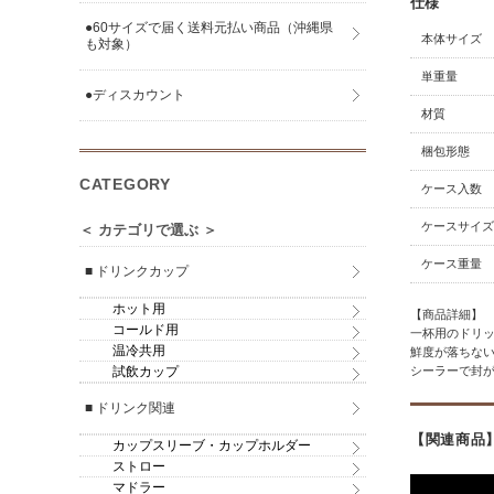
仕様
●60サイズで届く送料元払い商品（沖縄県
本体サイズ
も対象）
単重量
●ディスカウント
材質
梱包形態
CATEGORY
ケース入数
ケースサイズ
＜ カテゴリで選ぶ ＞
ケース重量
■ ドリンクカップ
ホット用
【商品詳細】
コールド用
一杯用のドリ
温冷共用
鮮度が落ちな
試飲カップ
シーラーで封
■ ドリンク関連
【関連商品
カップスリーブ・カップホルダー
ストロー
マドラー