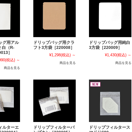
ッグ用アル
ドリップバッグ用クラ
ドリップバッグ用純白
 白（R-
フト3方袋［220008］
3方袋［220009］
0013］
¥1,298
(税込)
～
¥1,430
(税込)
～
990
(税込)
～
商品を見る
商品を見る
商品を見る
ィルターエ
ドリップフィルターパ
ドリップフィルタース