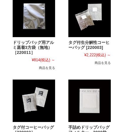
ドリップバッグ用アル
タグ付生分解性コーヒ
ミ蒸着3方袋（無地）
ーバッグ [220003]
［220011］
¥2,222
(税込)
～
¥814
(税込)
～
商品を見る
商品を見る
タグ付コーヒーバッグ
手詰めドリップバッグ