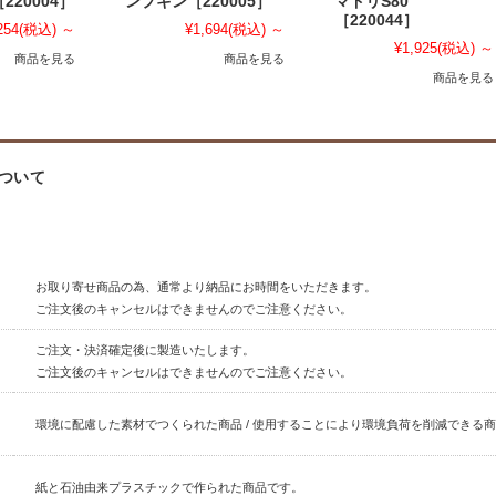
220004］
ンプキン［220005］
マドリS80
［220044］
254
(税込)
～
¥1,694
(税込)
～
¥1,925
(税込)
～
商品を見る
商品を見る
商品を見る
ついて
お取り寄せ商品の為、通常より納品にお時間をいただきます。
ご注文後のキャンセルはできませんのでご注意ください。
ご注文・決済確定後に製造いたします。
ご注文後のキャンセルはできませんのでご注意ください。
環境に配慮した素材でつくられた商品 / 使用することにより環境負荷を削減できる
紙と石油由来プラスチックで作られた商品です。