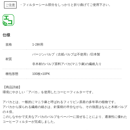
・フィルターシール部分をしっかりと折り曲げてご使用下さい。
ご注意
仕様
規格
1-2杯用
バージンパルプ（古紙パルプは不使用）/日本製
材質
非木材のパルプ原料アバカ(マニラ麻)の繊維入り
梱包形態
100枚×10PK
【商品詳細】
環境にやさしい「アバカ」を使用したコーヒーフィルターです。
アバカとは、一般的にマニラ麻と呼ばれるフィリピン原産の多年草の植物です。
アバカから採られる繊維の細さは、針葉樹の半分ながら、その強度はなんと木材パルプ
の４倍。
このしなやかで丈夫なアバカのパルプをペーパーに混ぜることにより、通液性に優れた
コーヒーフィルターが完成しました。