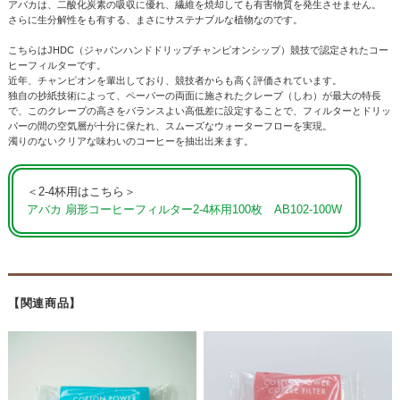
アバカは、二酸化炭素の吸収に優れ、繊維を焼却しても有害物質を発生させません。
さらに生分解性をも有する、まさにサステナブルな植物なのです。
こちらはJHDC（ジャパンハンドドリップチャンピオンシップ）競技で認定されたコー
ヒーフィルターです。
近年、チャンピオンを輩出しており、競技者からも高く評価されています。
独自の抄紙技術によって、ペーパーの両面に施されたクレープ（しわ）が最大の特長
で、このクレープの高さをバランスよい高低差に設定することで、フィルターとドリッ
パーの間の空気層が十分に保たれ、スムーズなウォーターフローを実現。
濁りのないクリアな味わいのコーヒーを抽出出来ます。
＜2-4杯用はこちら＞
アバカ 扇形コーヒーフィルター2-4杯用100枚 AB102-100W
【関連商品】