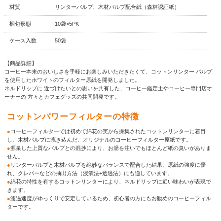
材質
リンターパルプ、木材パルプ配合紙（森林認証紙）
梱包形態
10袋×5PK
ケース入数
50袋
【商品詳細】
コーヒー本来のおいしさを手軽にお楽しみいただきたくて、コットンリンター パルプ
を使用したホワイトのフィルター原紙を開発しました。
ネルドリップに 近づけたいとの思いを共有した、コーヒー鑑定士やコーヒー専門店オ
ーナーの 方々とカフェグッズの共同開発です。
コットンパワーフィルターの特徴
●
コーヒーフィルターでは初めて綿花の実から採集されたコットンリンターに着目
し、木材パルプに漉き込んだ、オリジナルのコーヒーフィルター原紙です。
●
源泉した上質なパルプとの混抄により、お湯を注いでもほとんど紙の臭いがありま
せん。
●
リンターパルプと木材パルプを絶妙なバランスで配合した結果、原紙の強度に優
れ、クレバーなどの抽出方法（浸漬法+透過法）にも適しています。
●
綿花の特性を有するコットンリンターにより、ネルドリップに近い味わいが表現で
きます。
●
濾過速度がゆっくりで安定しているため、初心者の方にもお勧めのコーヒーフィル
ターです。