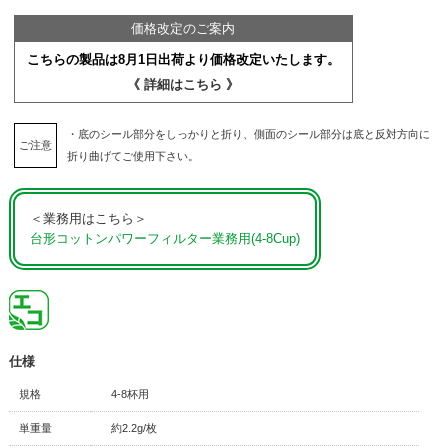
価格改定のご案内
こちらの製品は8月1日出荷より価格改定いたします。
《 詳細はこちら 》
・底のシール部分をしっかりと折り、側面のシール部分は底と反対方向に
ご注意
折り曲げてご使用下さい。
＜業務用はこちら＞
台形コットンパワーフィルター業務用(4-8Cup)
仕様
規格
4-8杯用
単重量
約2.2g/枚