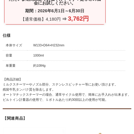
会にお試しください。
期間：2026年6月1日～6月30日
3,762円
⇒
【通常価格】4,180円
仕様
本体サイズ
W133×D64×H232mm
容量
1000ml
単重量
約1084g
【商品詳細】
ミルクスチーマーやノズル部分、ステンレスピッチャー等にお使い頂けます。
残留牛乳タンパク質を除去します。
オートマチックスチーマーの場合、通常サイクル使用で、簡単にお手入れが出来ます。
ビルトイン計量器の使用で、１ボトルあたり約30回以上の使用が可能。
【関連商品】