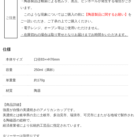
・陶器製品は釉薬による色ムラ、黒点、ピンホールが発生する場合がござ
います。
このような現象についてはご購入の前に
【陶器製品に関するお願い】
を
ご注意
ご一読いただき、ご了承の上でご購入ください。
・電子レンジ、オーブン等はご使用いただけません。
・在庫切れの場合は取り寄せとなりお届けまでお時間をいただきます。
仕様
本体サイズ
口径83××H76mm
容量
250ml（満杯）
単重量
約170g
材質
陶器
【商品詳細】
強度が自慢の美濃焼きのアメリカンカップです。
美濃焼とは岐阜県の主に土岐市、多治見市、瑞浪市、可児市にまたがる地域で製作され
る陶磁器の総称で、
経済産業省により伝統的工芸品に指定されています。
※ソーサーは別売りです