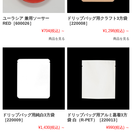
ユーラシア 兼用ソーサー
ドリップバッグ用クラフト3方袋
RED［600026］
［220008］
¥704
(税込)
～
¥1,298
(税込)
～
商品を見る
商品を見る
ドリップバッグ用純白3方袋
ドリップバッグ用アルミ蒸着3方
［220009］
袋 白（R-PET）［220013］
¥1,430
(税込)
～
¥990
(税込)
～