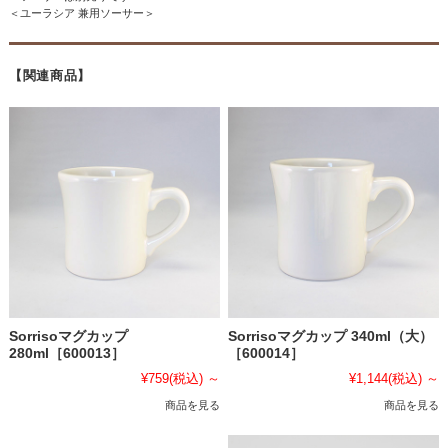
＜ユーラシア 兼用ソーサー＞
【関連商品】
Sorrisoマグカップ
Sorrisoマグカップ 340ml（大）
280ml［600013］
［600014］
¥759
(税込)
～
¥1,144
(税込)
～
商品を見る
商品を見る