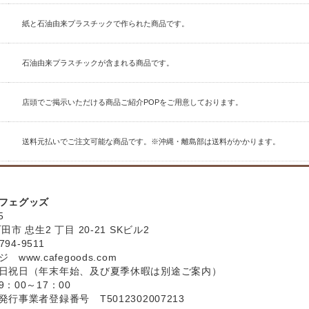
紙と石油由来プラスチックで作られた商品です。
石油由来プラスチックが含まれる商品です。
店頭でご掲示いただける商品ご紹介POPをご用意しております。
送料元払いでご注文可能な商品です。※沖縄・離島部は送料がかかります。
フェグッズ
5
市 忠生2 丁目 20-21 SKビル2
794-9511
ージ
www.cafegoods.com
日祝日（年末年始、及び夏季休暇は別途ご案内）
：00～17：00
行事業者登録番号 T5012302007213