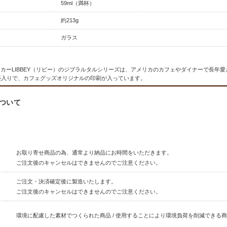
59ml（満杯）
約213g
ガラス
カーLIBBEY（リビー）のジブラルタルシリーズは、アメリカのカフェやダイナーで長年
目盛入りで、カフェグッズオリジナルの印刷が入っています。
ついて
お取り寄せ商品の為、通常より納品にお時間をいただきます。
ご注文後のキャンセルはできませんのでご注意ください。
ご注文・決済確定後に製造いたします。
ご注文後のキャンセルはできませんのでご注意ください。
環境に配慮した素材でつくられた商品 / 使用することにより環境負荷を削減できる