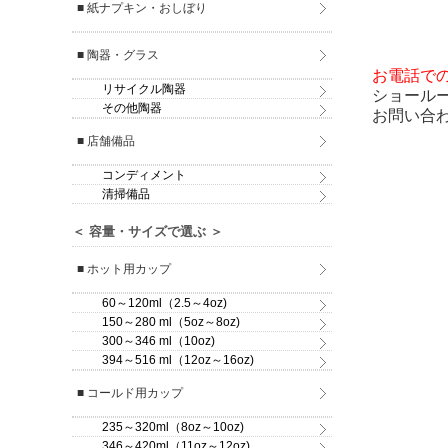
■ 紙ナプキン・おしぼり
■ 陶器・グラス
お電話で
リサイクル陶器
ショール
その他陶器
お問い合
■ 店舗備品
コンディメント
清掃備品
＜ 容量・サイズで選ぶ ＞
■ ホット用カップ
60～120ml（2.5～4oz)
150～280 ml（5oz～8oz)
300～346 ml（10oz)
394～516 ml（12oz～16oz)
■ コールド用カップ
235～320ml（8oz～10oz)
346～420ml（11oz～12oz)