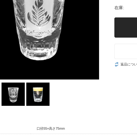
在庫:
返品につ
口径55×高さ75mm