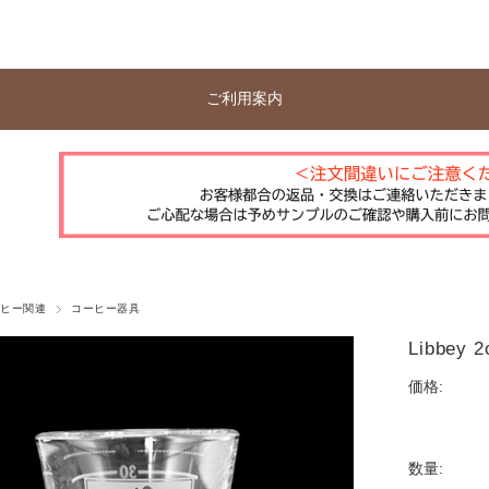
ご利用案内
ーヒー関連
コーヒー器具
Libbe
価格:
数量: