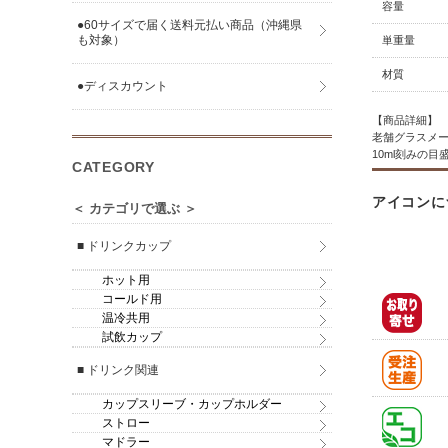
容量
●60サイズで届く送料元払い商品（沖縄県
も対象）
単重量
材質
●ディスカウント
【商品詳細】
老舗グラスメー
10ml刻みの
CATEGORY
アイコンに
＜ カテゴリで選ぶ ＞
■ ドリンクカップ
ホット用
コールド用
温冷共用
試飲カップ
■ ドリンク関連
カップスリーブ・カップホルダー
ストロー
マドラー