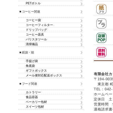
PETボトル
■ コーヒー関連
コーヒー袋
コーヒーフィルター
ドリップバッグ
コーヒー器具
バリスタツール
清掃備品
■ 紙袋・箱
手提げ袋
角底袋
ギフトボックス
有限会社カ
メール便対応配送ボックス
〒194-003
■ フード関連
東京都 町田
TEL：042-
カトラリー
ホームペ
食品容器
定休日 土
ベーカリー包材
営業時間 9
スイーツ包材
適格請求書発