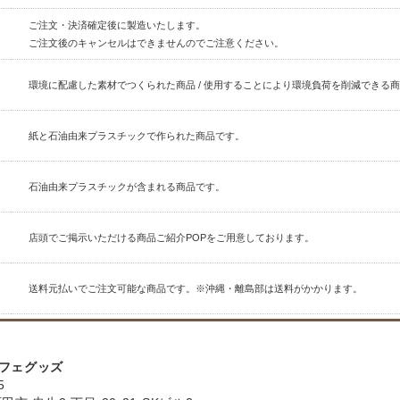
ご注文・決済確定後に製造いたします。
ご注文後のキャンセルはできませんのでご注意ください。
環境に配慮した素材でつくられた商品 / 使用することにより環境負荷を削減できる
紙と石油由来プラスチックで作られた商品です。
石油由来プラスチックが含まれる商品です。
店頭でご掲示いただける商品ご紹介POPをご用意しております。
送料元払いでご注文可能な商品です。※沖縄・離島部は送料がかかります。
フェグッズ
5