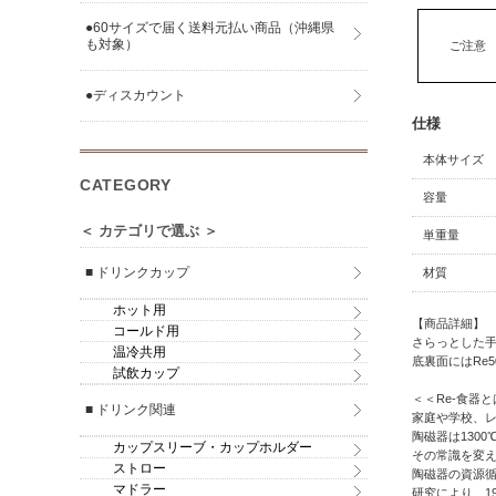
●60サイズで届く送料元払い商品（沖縄県
も対象）
ご注意
●ディスカウント
仕様
本体サイズ
CATEGORY
容量
＜ カテゴリで選ぶ ＞
単重量
■ ドリンクカップ
材質
ホット用
【商品詳細】
コールド用
さらっとした
温冷共用
底裏面にはRe
試飲カップ
＜＜Re-食器
■ ドリンク関連
家庭や学校、
陶磁器は130
カップスリーブ・カップホルダー
その常識を変え
ストロー
陶磁器の資源循
マドラー
研究により、1