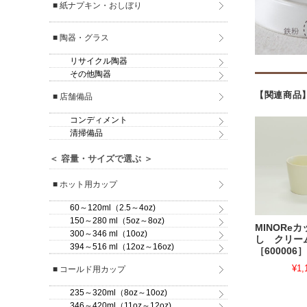
■ 紙ナプキン・おしぼり
■ 陶器・グラス
リサイクル陶器
その他陶器
【関連商品
■ 店舗備品
コンディメント
清掃備品
＜ 容量・サイズで選ぶ ＞
■ ホット用カップ
60～120ml（2.5～4oz)
150～280 ml（5oz～8oz)
MINORe
300～346 ml（10oz)
し クリー
394～516 ml（12oz～16oz)
［600006］
¥1,
■ コールド用カップ
235～320ml（8oz～10oz)
346～420ml（11oz～12oz)