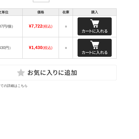
文単位
価格
在庫
購入
¥7,722
87円/個）
(税込)
○
¥1,430
430円）
(税込)
○
いての詳細はこちら