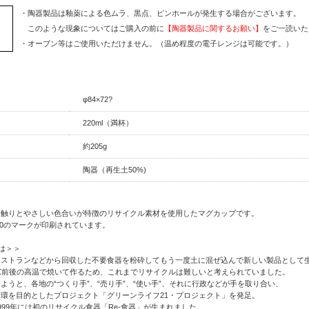
・陶器製品は釉薬による色ムラ、黒点、ピンホールが発生する場合がございます。
このような現象についてはご購入の前に
【陶器製品に関するお願い】
をご一読いた
・オーブン等はご使用いただけません。（温め程度の電子レンジは可能です。）
φ84×72?
220ml（満杯）
約205g
陶器（再生土50%)
手触りとやさしい色合いが特徴のリサイクル素材を使用したマグカップです。
50のマークが印刷されています。
とは＞＞
レストランなどから回収した不要食器を粉砕してもう一度土に混ぜ込んで新しい製品として
0℃前後の高温で焼いて作るため、これまでリサイクルは難しいと考えられていました。
ようと、各地の“つくり手”、“売り手”、“使い手”、それに行政などが手を取り合い、
環を目的としたプロジェクト「グリーンライフ21・プロジェクト」を発足。
999年には初のリサイクル食器「Re-食器」が生まれました。