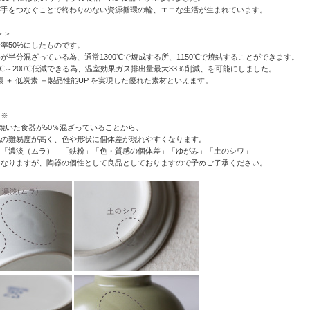
が手をつなぐことで終わりのない資源循環の輪、エコな生活が生まれています。
＞＞
率50%にしたものです。
が半分混ざっている為、通常1300℃で焼成する所、1150℃で焼結することができます。
0℃～200℃低減できる為、温室効果ガス排出量最大33％削減、を可能にしました。
循環 ＋ 低炭素 ＋製品性能UP を実現した優れた素材といえます。
て※
度焼いた食器が50％混ざっていることから、
化の難易度が高く、色や形状に個体差が現れやすくなります。
」「濃淡（ムラ）」「鉄粉」「色・質感の個体差」「ゆがみ」「土のシワ」
くなりますが、陶器の個性として良品としておりますので予めご了承ください。