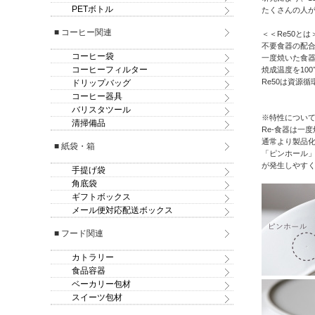
PETボトル
たくさんの人
■ コーヒー関連
＜＜Re50とは
不要食器の配合
コーヒー袋
一度焼いた食器
コーヒーフィルター
焼成温度を10
Re50は資源
ドリップバッグ
コーヒー器具
バリスタツール
※特性につい
清掃備品
Re-食器は一
通常より製品
■ 紙袋・箱
「ピンホール
が発生しやす
手提げ袋
角底袋
ギフトボックス
メール便対応配送ボックス
■ フード関連
カトラリー
食品容器
ベーカリー包材
スイーツ包材