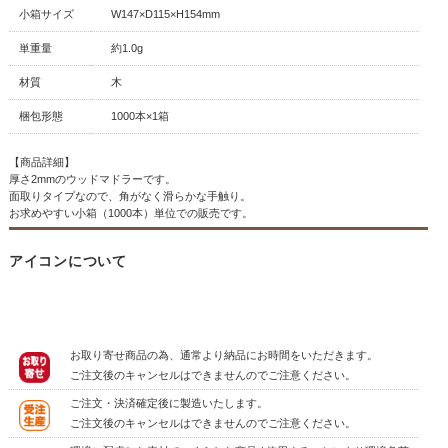
小箱サイズ
W147×D115×H154mm
単重量
約1.0g
材質
木
梱包形態
1000本×1箱
【商品詳細】
厚さ2mmのウッドマドラーです。
面取りタイプなので、角がなく滑らかな手触り。
お求めやすい小箱（1000本）単位での販売です。
アイコンについて
お取り寄せ商品の為、通常より納品にお時間をいただきます。
ご注文後のキャンセルはできませんのでご注意ください。
ご注文・決済確定後に製造いたします。
ご注文後のキャンセルはできませんのでご注意ください。