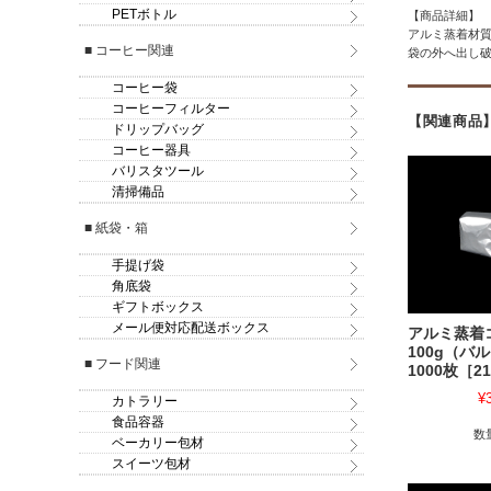
PETボトル
【商品詳細】
アルミ蒸着材
■ コーヒー関連
袋の外へ出し
コーヒー袋
コーヒーフィルター
【関連商品
ドリップバッグ
コーヒー器具
バリスタツール
清掃備品
■ 紙袋・箱
手提げ袋
角底袋
ギフトボックス
メール便対応配送ボックス
アルミ蒸着
100g（バ
■ フード関連
1000枚［2
¥
カトラリー
食品容器
数
ベーカリー包材
スイーツ包材