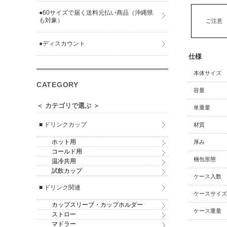
●60サイズで届く送料元払い商品（沖縄県
も対象）
ご注意
●ディスカウント
仕様
本体サイズ
CATEGORY
容量
＜ カテゴリで選ぶ ＞
単重量
■ ドリンクカップ
材質
ホット用
厚み
コールド用
梱包形態
温冷共用
試飲カップ
ケース入数
■ ドリンク関連
ケースサイズ
カップスリーブ・カップホルダー
ケース重量
ストロー
マドラー