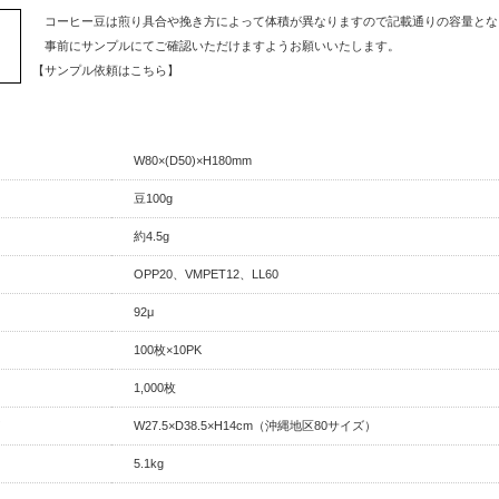
コーヒー豆は煎り具合や挽き方によって体積が異なりますので記載通りの容量とな
事前にサンプルにてご確認いただけますようお願いいたします。
【サンプル依頼はこちら】
W80×(D50)×H180mm
豆100g
約4.5g
OPP20、VMPET12、LL60
92μ
100枚×10PK
1,000枚
W27.5×D38.5×H14cm（沖縄地区80サイズ）
5.1kg