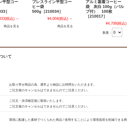
ン平型コー
ブレスライン平型コー
アルミ蒸着コーヒー
ヒー袋
袋 灰白 100g（バル
033］
500g［210034］
ブ付） 100枚
［210017］
333
(税込)
～
¥4,004
(税込)
～
¥4,708
(税込)
商品を見る
商品を見る
数量：
ついて
お取り寄せ商品の為、通常より納品にお時間をいただきます。
ご注文後のキャンセルはできませんのでご注意ください。
ご注文・決済確定後に製造いたします。
ご注文後のキャンセルはできませんのでご注意ください。
環境に配慮した素材でつくられた商品 / 使用することにより環境負荷を削減できる