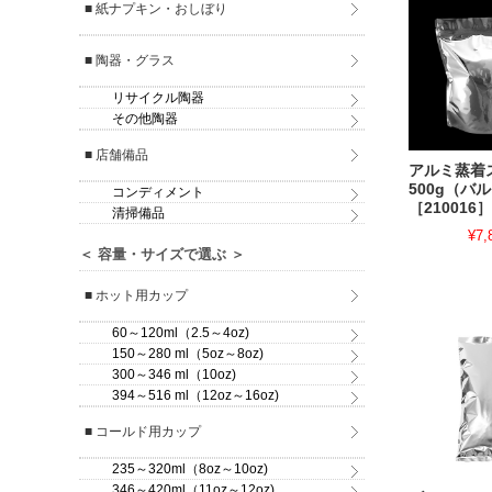
■ 紙ナプキン・おしぼり
■ 陶器・グラス
リサイクル陶器
その他陶器
■ 店舗備品
アルミ蒸着
500g（バ
コンディメント
［210016］
清掃備品
¥7,
＜ 容量・サイズで選ぶ ＞
■ ホット用カップ
60～120ml（2.5～4oz)
150～280 ml（5oz～8oz)
300～346 ml（10oz)
394～516 ml（12oz～16oz)
■ コールド用カップ
235～320ml（8oz～10oz)
346～420ml（11oz～12oz)