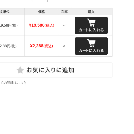
文単位
価格
在庫
購入
¥19,580
19.58円/枚）
(税込)
○
¥2,288
2.88円/枚）
(税込)
○
いての詳細はこちら