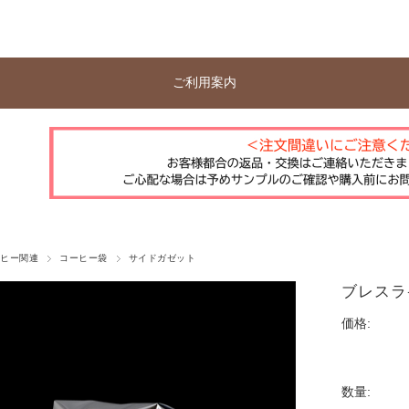
ご利用案内
ーヒー関連
コーヒー袋
サイドガゼット
ブレスライ
価格:
数量: