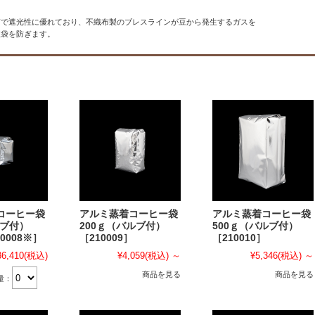
質で遮光性に優れており、不織布製のブレスラインが豆から発生するガスを
破袋を防ぎます。
】
コーヒー袋
アルミ蒸着コーヒー袋
アルミ蒸着コーヒー袋
ルブ付）
200ｇ（バルブ付）
500ｇ（バルブ付）
10008※］
［210009］
［210010］
36,410
(税込)
¥4,059
(税込)
～
¥5,346
(税込)
～
商品を見る
商品を見る
量：