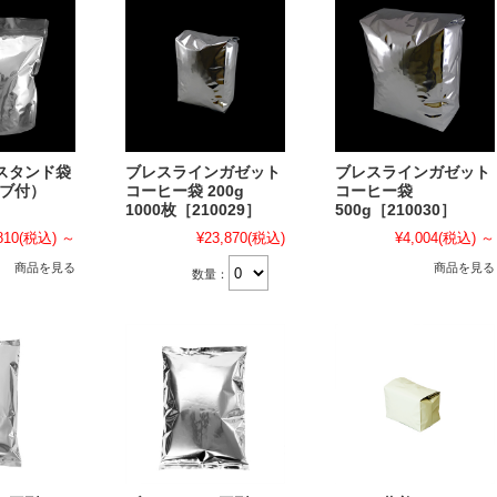
スタンド袋
ブレスラインガゼット
ブレスラインガゼット
ルブ付）
コーヒー袋 200g
コーヒー袋
1000枚［210029］
500g［210030］
810
(税込)
～
¥23,870
(税込)
¥4,004
(税込)
～
商品を見る
商品を見る
数量：