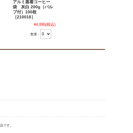
アルミ蒸着コーヒー
袋 灰白 200g（バル
ブ付）100枚
［210018］
¥4,895
(税込)
数量：
商品です。