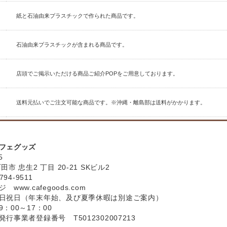
紙と石油由来プラスチックで作られた商品です。
石油由来プラスチックが含まれる商品です。
店頭でご掲示いただける商品ご紹介POPをご用意しております。
送料元払いでご注文可能な商品です。※沖縄・離島部は送料がかかります。
フェグッズ
5
市 忠生2 丁目 20-21 SKビル2
794-9511
ージ
www.cafegoods.com
日祝日（年末年始、及び夏季休暇は別途ご案内）
：00～17：00
行事業者登録番号 T5012302007213