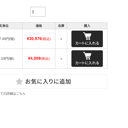
文単位
価格
在庫
購入
¥30,976
7.44円/個）
(税込)
○
¥4,009
.19円/個）
(税込)
○
いての詳細はこちら