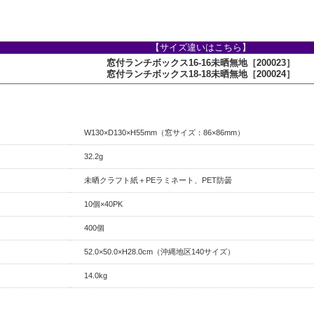
【サイズ違いはこちら】
窓付ランチボックス16-16未晒無地［200023］
窓付ランチボックス18-18未晒無地［200024］
W130×D130×H55mm（窓サイズ：86×86mm）
32.2g
未晒クラフト紙＋PEラミネート、PET防曇
10個×40PK
400個
52.0×50.0×H28.0cm（沖縄地区140サイズ）
14.0kg