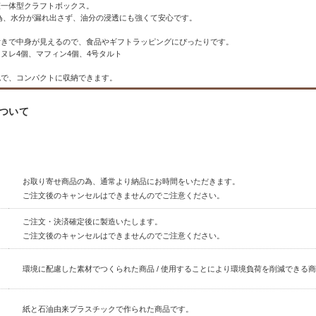
蓋一体型クラフトボックス。
為、水分が漏れ出さず、油分の浸透にも強くて安心です。
付きで中身が見えるので、食品やギフトラッピングにぴったりです。
ヌレ4個、マフィン4個、4号タルト
包で、コンパクトに収納できます。
ついて
お取り寄せ商品の為、通常より納品にお時間をいただきます。
ご注文後のキャンセルはできませんのでご注意ください。
ご注文・決済確定後に製造いたします。
ご注文後のキャンセルはできませんのでご注意ください。
環境に配慮した素材でつくられた商品 / 使用することにより環境負荷を削減できる
紙と石油由来プラスチックで作られた商品です。