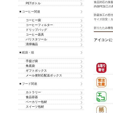
食品対応の身
PETボトル
内側PE加工の
■ コーヒー関連
防曇加工の窓
サイズ目安：カ
コーヒー袋
コーヒーフィルター
折りたたみ梱
ドリップバッグ
コーヒー器具
バリスタツール
アイコンに
清掃備品
■ 紙袋・箱
手提げ袋
角底袋
ギフトボックス
メール便対応配送ボックス
■ フード関連
カトラリー
食品容器
ベーカリー包材
スイーツ包材