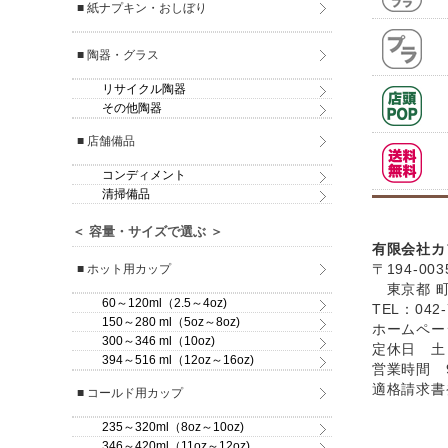
■ 紙ナプキン・おしぼり
■ 陶器・グラス
リサイクル陶器
その他陶器
■ 店舗備品
コンディメント
清掃備品
＜ 容量・サイズで選ぶ ＞
有限会社カ
〒194-003
■ ホット用カップ
東京都 町田
60～120ml（2.5～4oz)
TEL：042-
150～280 ml（5oz～8oz)
ホームペ
300～346 ml（10oz)
定休日 土
394～516 ml（12oz～16oz)
営業時間 9
適格請求書発
■ コールド用カップ
235～320ml（8oz～10oz)
346～420ml（11oz～12oz)