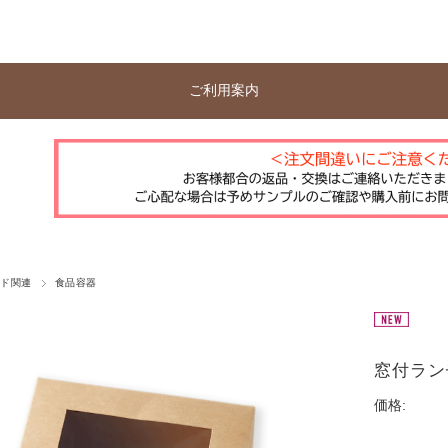
ご利用案内
ード関連
食品容器
窓付ランチ
価格: