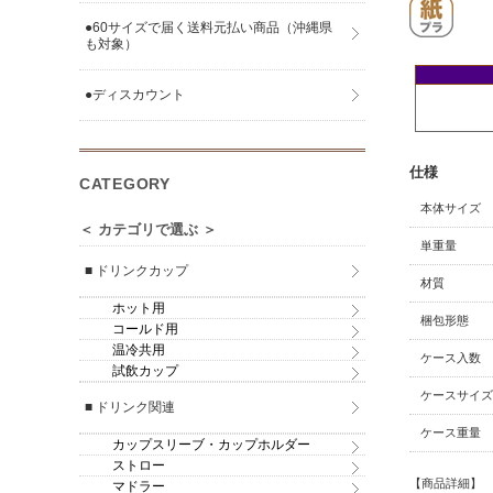
●60サイズで届く送料元払い商品（沖縄県
も対象）
●ディスカウント
仕様
CATEGORY
本体サイズ
＜ カテゴリで選ぶ ＞
単重量
■ ドリンクカップ
材質
ホット用
梱包形態
コールド用
温冷共用
ケース入数
試飲カップ
ケースサイズ
■ ドリンク関連
ケース重量
カップスリーブ・カップホルダー
ストロー
【商品詳細】
マドラー