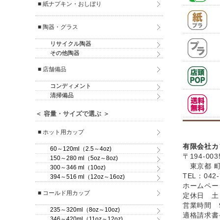
■ 紙ナプキン・おしぼり
■ 陶器・グラス
リサイクル陶器
その他陶器
■ 店舗備品
コンディメント
清掃備品
＜ 容量・サイズで選ぶ ＞
■ ホット用カップ
有限会社カ
60～120ml（2.5～4oz)
〒194-003
150～280 ml（5oz～8oz)
東京都 町田
300～346 ml（10oz)
TEL：042-
394～516 ml（12oz～16oz)
ホームペ
■ コールド用カップ
定休日 土
営業時間 9
235～320ml（8oz～10oz)
適格請求書発
346～420ml（11oz～12oz)