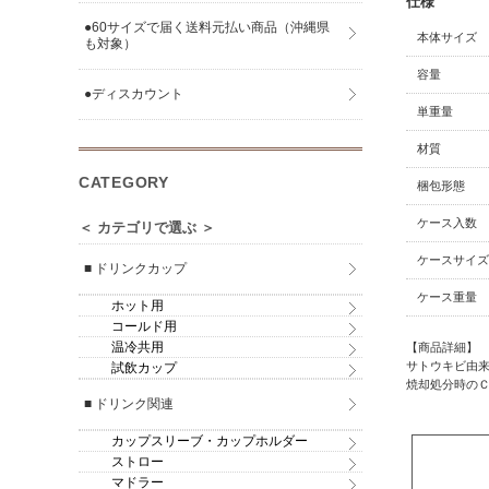
仕様
●60サイズで届く送料元払い商品（沖縄県
本体サイズ
も対象）
容量
●ディスカウント
単重量
材質
CATEGORY
梱包形態
ケース入数
＜ カテゴリで選ぶ ＞
ケースサイズ
■ ドリンクカップ
ケース重量
ホット用
コールド用
温冷共用
【商品詳細】
サトウキビ由来
試飲カップ
焼却処分時の
■ ドリンク関連
カップスリーブ・カップホルダー
ストロー
マドラー