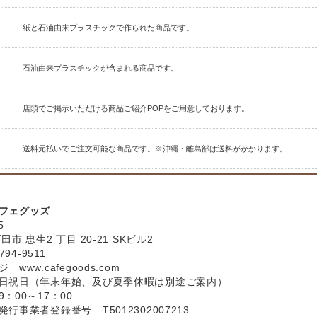
紙と石油由来プラスチックで作られた商品です。
石油由来プラスチックが含まれる商品です。
店頭でご掲示いただける商品ご紹介POPをご用意しております。
送料元払いでご注文可能な商品です。※沖縄・離島部は送料がかかります。
フェグッズ
5
市 忠生2 丁目 20-21 SKビル2
794-9511
ージ
www.cafegoods.com
日祝日（年末年始、及び夏季休暇は別途ご案内）
：00～17：00
行事業者登録番号 T5012302007213