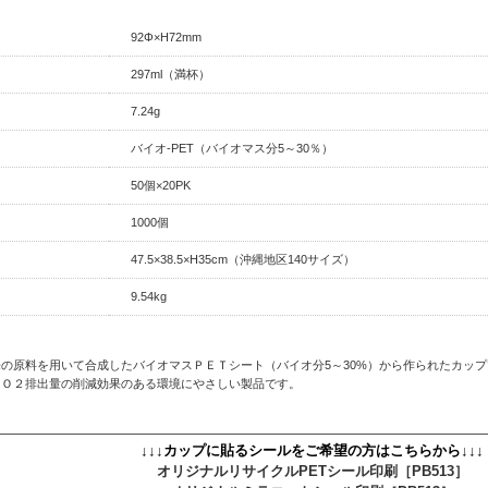
92Φ×H72mm
297ml（満杯）
7.24g
バイオ-PET（バイオマス分5～30％）
50個×20PK
1000個
47.5×38.5×H35cm（沖縄地区140サイズ）
9.54kg
の原料を用いて合成したバイオマスＰＥＴシート（バイオ分5～30%）から作られたカップ
ＣＯ２排出量の削減効果のある環境にやさしい製品です。
↓↓↓カップに貼るシールをご希望の方はこちらから↓↓↓
オリジナルリサイクルPETシール印刷［PB513］