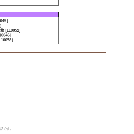
045］
8］
[110052]
0046］
10058］
商品です。