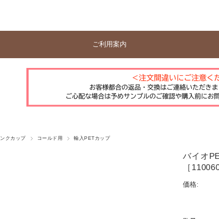
ご利用案内
リンクカップ
コールド用
輸入PETカップ
バイオPET
［11006
価格: