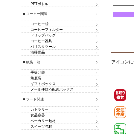
PETボトル
■ コーヒー関連
コーヒー袋
コーヒーフィルター
ドリップバッグ
コーヒー器具
バリスタツール
清掃備品
アイコンに
■ 紙袋・箱
手提げ袋
角底袋
ギフトボックス
メール便対応配送ボックス
■ フード関連
カトラリー
食品容器
ベーカリー包材
スイーツ包材