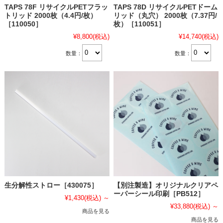
TAPS 78F リサイクルPETフラッ
TAPS 78D リサイクルPETドーム
トリッド 2000枚（4.4円/枚）
リッド（丸穴） 2000枚（7.37円/
［110050］
枚）［110051］
¥8,800
(税込)
¥14,740
(税込)
数量：
数量：
生分解性ストロー［430075］
【別注製造】オリジナルクリアペ
ーパーシール印刷［PB512］
¥1,430
(税込)
～
¥33,880
(税込)
～
商品を見る
商品を見る