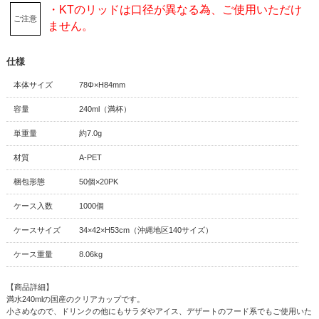
・KTのリッドは口径が異なる為、ご使用いただけ
ご注意
ません。
仕様
本体サイズ
78Φ×H84mm
容量
240ml（満杯）
単重量
約7.0g
材質
A-PET
梱包形態
50個×20PK
ケース入数
1000個
ケースサイズ
34×42×H53cm（沖縄地区140サイズ）
ケース重量
8.06kg
【商品詳細】
満水240mlの国産のクリアカップです。
小さめなので、ドリンクの他にもサラダやアイス、デザートのフード系でもご使用いた